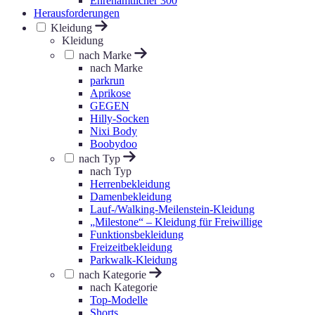
Ehrenamtlicher 300
Herausforderungen
Kleidung
Kleidung
nach Marke
nach Marke
parkrun
Aprikose
GEGEN
Hilly-Socken
Nixi Body
Boobydoo
nach Typ
nach Typ
Herrenbekleidung
Damenbekleidung
Lauf-/Walking-Meilenstein-Kleidung
„Milestone“ – Kleidung für Freiwillige
Funktionsbekleidung
Freizeitbekleidung
Parkwalk-Kleidung
nach Kategorie
nach Kategorie
Top-Modelle
Shorts