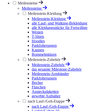
Meilensteine
Meilensteine
Meilenstein-Kleidung
Meilenstein-Kleidung
alle Lauf- und Walking-Bekleidung
alle Kleidungsstücke für Freiwillige
Westen
T-Shirts
Hoodies
Parkfolierungen
Kappen
Bommelmützen
Meilenstein-Zubehör
Meilenstein-Zubehör
das gesamte Milestone-Zubehör
Meilenstein-Armbänder
Parkfolierungen
Becher
Flaschen
Ansteckplaketten
gewebte Aufnäher
nach Lauf-/Geh-Etappe
nach Lauf-/Geh-Etappe
Laufen/Gehen 10