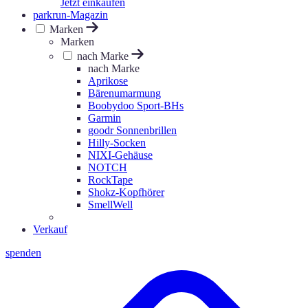
Jetzt einkaufen
parkrun-Magazin
Marken
Marken
nach Marke
nach Marke
Aprikose
Bärenumarmung
Boobydoo Sport-BHs
Garmin
goodr Sonnenbrillen
Hilly-Socken
NIXI-Gehäuse
NOTCH
RockTape
Shokz-Kopfhörer
SmellWell
Verkauf
spenden