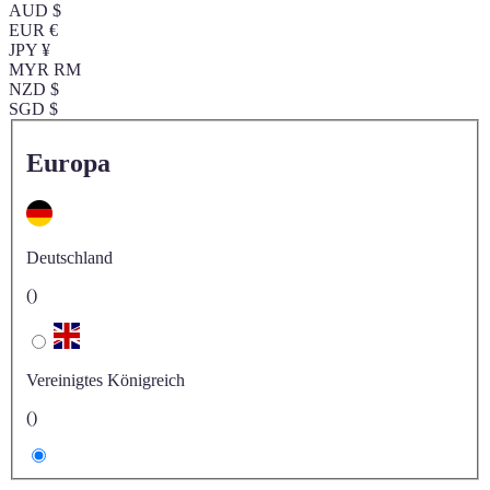
AUD $
EUR €
JPY ¥
MYR RM
NZD $
SGD $
Europa
Deutschland
()
Vereinigtes Königreich
()