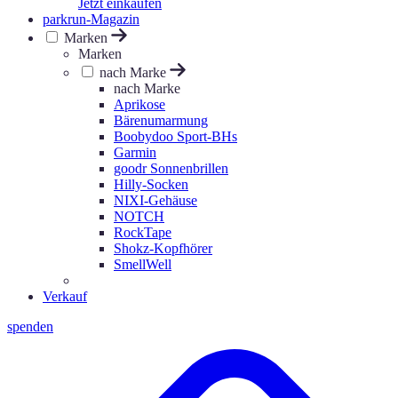
Jetzt einkaufen
parkrun-Magazin
Marken
Marken
nach Marke
nach Marke
Aprikose
Bärenumarmung
Boobydoo Sport-BHs
Garmin
goodr Sonnenbrillen
Hilly-Socken
NIXI-Gehäuse
NOTCH
RockTape
Shokz-Kopfhörer
SmellWell
Verkauf
spenden