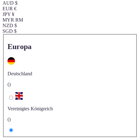
AUD $
EUR €
JPY ¥
MYR RM
NZD $
SGD $
Europa
Deutschland
()
Vereinigtes Königreich
()