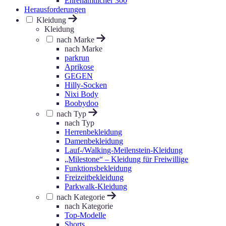
Ehrenamtlicher 300
Herausforderungen
Kleidung
Kleidung
nach Marke
nach Marke
parkrun
Aprikose
GEGEN
Hilly-Socken
Nixi Body
Boobydoo
nach Typ
nach Typ
Herrenbekleidung
Damenbekleidung
Lauf-/Walking-Meilenstein-Kleidung
„Milestone“ – Kleidung für Freiwillige
Funktionsbekleidung
Freizeitbekleidung
Parkwalk-Kleidung
nach Kategorie
nach Kategorie
Top-Modelle
Shorts