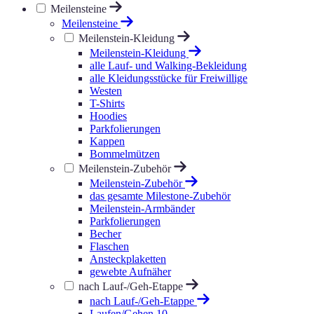
Meilensteine
Meilensteine
Meilenstein-Kleidung
Meilenstein-Kleidung
alle Lauf- und Walking-Bekleidung
alle Kleidungsstücke für Freiwillige
Westen
T-Shirts
Hoodies
Parkfolierungen
Kappen
Bommelmützen
Meilenstein-Zubehör
Meilenstein-Zubehör
das gesamte Milestone-Zubehör
Meilenstein-Armbänder
Parkfolierungen
Becher
Flaschen
Ansteckplaketten
gewebte Aufnäher
nach Lauf-/Geh-Etappe
nach Lauf-/Geh-Etappe
Laufen/Gehen 10