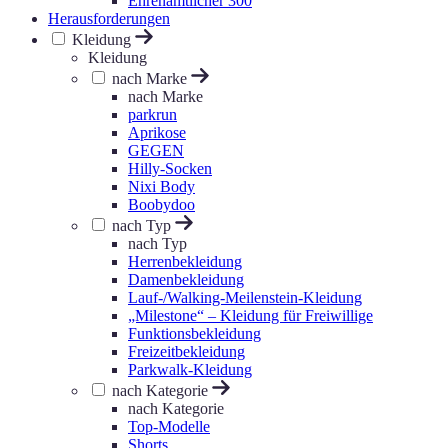
Ehrenamtlicher 300
Herausforderungen
Kleidung
Kleidung
nach Marke
nach Marke
parkrun
Aprikose
GEGEN
Hilly-Socken
Nixi Body
Boobydoo
nach Typ
nach Typ
Herrenbekleidung
Damenbekleidung
Lauf-/Walking-Meilenstein-Kleidung
„Milestone“ – Kleidung für Freiwillige
Funktionsbekleidung
Freizeitbekleidung
Parkwalk-Kleidung
nach Kategorie
nach Kategorie
Top-Modelle
Shorts