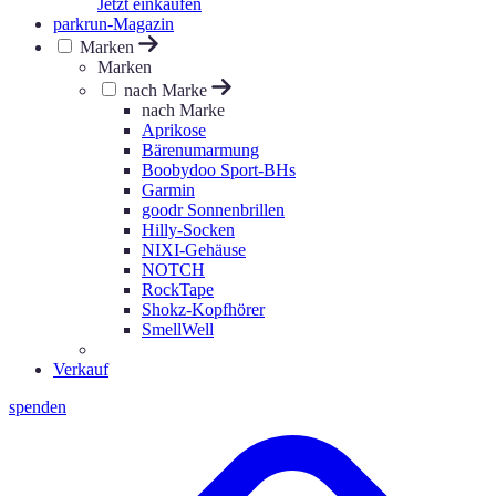
Jetzt einkaufen
parkrun-Magazin
Marken
Marken
nach Marke
nach Marke
Aprikose
Bärenumarmung
Boobydoo Sport-BHs
Garmin
goodr Sonnenbrillen
Hilly-Socken
NIXI-Gehäuse
NOTCH
RockTape
Shokz-Kopfhörer
SmellWell
Verkauf
spenden