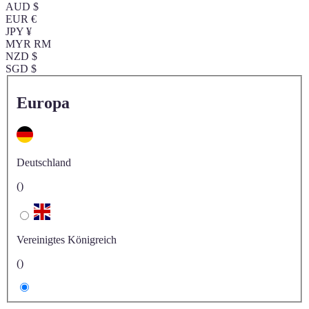
AUD $
EUR €
JPY ¥
MYR RM
NZD $
SGD $
Europa
Deutschland
()
Vereinigtes Königreich
()