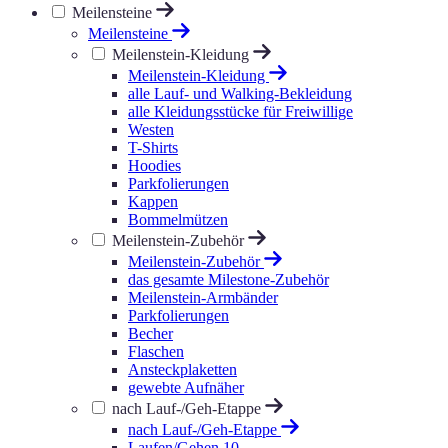
Meilensteine
Meilensteine
Meilenstein-Kleidung
Meilenstein-Kleidung
alle Lauf- und Walking-Bekleidung
alle Kleidungsstücke für Freiwillige
Westen
T-Shirts
Hoodies
Parkfolierungen
Kappen
Bommelmützen
Meilenstein-Zubehör
Meilenstein-Zubehör
das gesamte Milestone-Zubehör
Meilenstein-Armbänder
Parkfolierungen
Becher
Flaschen
Ansteckplaketten
gewebte Aufnäher
nach Lauf-/Geh-Etappe
nach Lauf-/Geh-Etappe
Laufen/Gehen 10