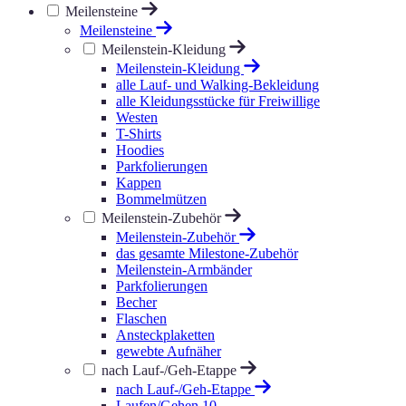
Meilensteine
Meilensteine
Meilenstein-Kleidung
Meilenstein-Kleidung
alle Lauf- und Walking-Bekleidung
alle Kleidungsstücke für Freiwillige
Westen
T-Shirts
Hoodies
Parkfolierungen
Kappen
Bommelmützen
Meilenstein-Zubehör
Meilenstein-Zubehör
das gesamte Milestone-Zubehör
Meilenstein-Armbänder
Parkfolierungen
Becher
Flaschen
Ansteckplaketten
gewebte Aufnäher
nach Lauf-/Geh-Etappe
nach Lauf-/Geh-Etappe
Laufen/Gehen 10