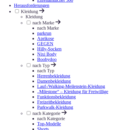
Ehrenamtlicher 300
Herausforderungen
Kleidung
Kleidung
nach Marke
nach Marke
parkrun
Aprikose
GEGEN
Hilly-Socken
Nixi Body
Boobydoo
nach Typ
nach Typ
Herrenbekleidung
Damenbekleidung
Lauf-/Walking-Meilenstein-Kleidung
„Milestone“ – Kleidung für Freiwillige
Funktionsbekleidung
Freizeitbekleidung
Parkwalk-Kleidung
nach Kategorie
nach Kategorie
Top-Modelle
Shorts