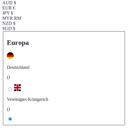
AUD $
EUR €
JPY ¥
MYR RM
NZD $
SGD $
Europa
Deutschland
()
Vereinigtes Königreich
()