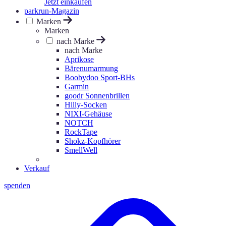
Jetzt einkaufen
parkrun-Magazin
Marken
Marken
nach Marke
nach Marke
Aprikose
Bärenumarmung
Boobydoo Sport-BHs
Garmin
goodr Sonnenbrillen
Hilly-Socken
NIXI-Gehäuse
NOTCH
RockTape
Shokz-Kopfhörer
SmellWell
Verkauf
spenden