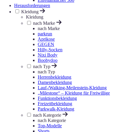
Ehrenamtlicher 300
Herausforderungen
Kleidung
Kleidung
nach Marke
nach Marke
parkrun
Aprikose
GEGEN
Hilly-Socken
Nixi Body
Boobydoo
nach Typ
nach Typ
Herrenbekleidung
Damenbekleidung
Lauf-/Walking-Meilenstein-Kleidung
„Milestone“ – Kleidung für Freiwillige
Funktionsbekleidung
Freizeitbekleidung
Parkwalk-Kleidung
nach Kategorie
nach Kategorie
Top-Modelle
Shorts