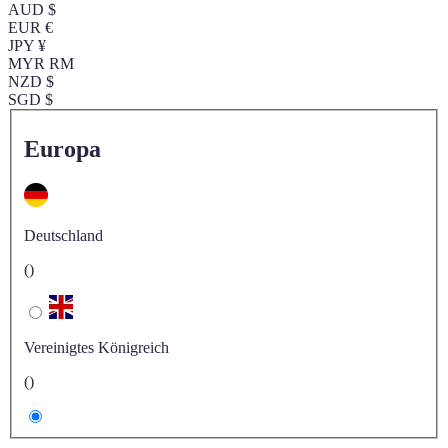
AUD $
EUR €
JPY ¥
MYR RM
NZD $
SGD $
Europa
Deutschland
()
Vereinigtes Königreich
()