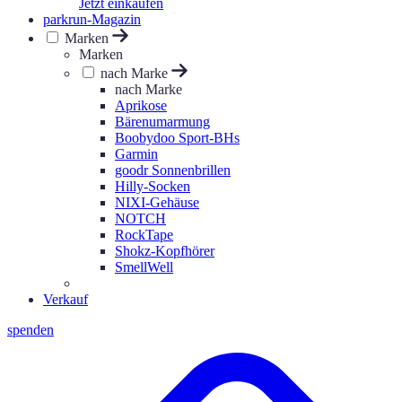
Jetzt einkaufen
parkrun-Magazin
Marken
Marken
nach Marke
nach Marke
Aprikose
Bärenumarmung
Boobydoo Sport-BHs
Garmin
goodr Sonnenbrillen
Hilly-Socken
NIXI-Gehäuse
NOTCH
RockTape
Shokz-Kopfhörer
SmellWell
Verkauf
spenden