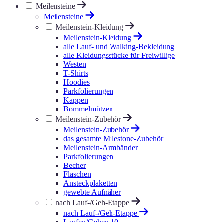
Meilensteine
Meilensteine
Meilenstein-Kleidung
Meilenstein-Kleidung
alle Lauf- und Walking-Bekleidung
alle Kleidungsstücke für Freiwillige
Westen
T-Shirts
Hoodies
Parkfolierungen
Kappen
Bommelmützen
Meilenstein-Zubehör
Meilenstein-Zubehör
das gesamte Milestone-Zubehör
Meilenstein-Armbänder
Parkfolierungen
Becher
Flaschen
Ansteckplaketten
gewebte Aufnäher
nach Lauf-/Geh-Etappe
nach Lauf-/Geh-Etappe
Laufen/Gehen 10