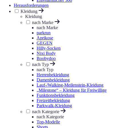
Ehrenamtlicher 300
Herausforderungen
Kleidung
Kleidung
nach Marke
nach Marke
parkrun
Aprikose
GEGEN
Hilly-Socken
Nixi Body
Boobydoo
nach Typ
nach Typ
Herrenbekleidung
Damenbekleidung
Lauf-/Walking-Meilenstein-Kleidung
„Milestone“ – Kleidung für Freiwillige
Funktionsbekleidung
Freizeitbekleidung
Parkwalk-Kleidung
nach Kategorie
nach Kategorie
Top-Modelle
Shorts