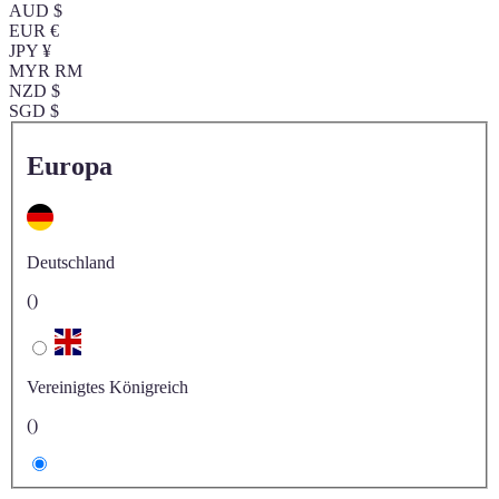
AUD $
EUR €
JPY ¥
MYR RM
NZD $
SGD $
Europa
Deutschland
()
Vereinigtes Königreich
()