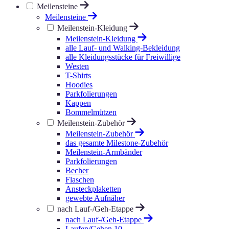
Meilensteine
Meilensteine
Meilenstein-Kleidung
Meilenstein-Kleidung
alle Lauf- und Walking-Bekleidung
alle Kleidungsstücke für Freiwillige
Westen
T-Shirts
Hoodies
Parkfolierungen
Kappen
Bommelmützen
Meilenstein-Zubehör
Meilenstein-Zubehör
das gesamte Milestone-Zubehör
Meilenstein-Armbänder
Parkfolierungen
Becher
Flaschen
Ansteckplaketten
gewebte Aufnäher
nach Lauf-/Geh-Etappe
nach Lauf-/Geh-Etappe
Laufen/Gehen 10