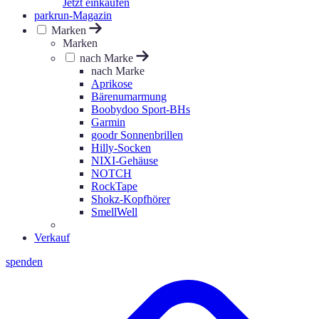
Jetzt einkaufen
parkrun-Magazin
Marken
Marken
nach Marke
nach Marke
Aprikose
Bärenumarmung
Boobydoo Sport-BHs
Garmin
goodr Sonnenbrillen
Hilly-Socken
NIXI-Gehäuse
NOTCH
RockTape
Shokz-Kopfhörer
SmellWell
Verkauf
spenden